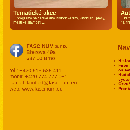
Tematické akce
Au
... programy na dětské dny, historické trhy, vinobraní, plesy,
... kl
městské slavnosti ...
na fir
FASCINUM s.r.o.
Nav
Březová 49a
637 00 Brno
Histo
Firem
tel.: +420 515 535 411
oslav
Hudeb
mobil: +420 774 777 081
vysto
e-mail: kontakt@fascinum.eu
Ozvuč
web: www.fascinum.eu
Proná