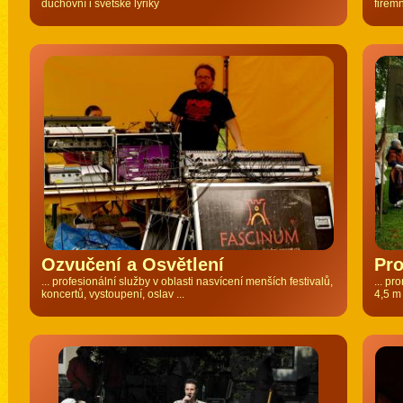
duchovní i světské lyriky
firemn
Ozvučení a Osvětlení
Pro
... profesionální služby v oblasti nasvícení menších festivalů,
... pr
koncertů, vystoupení, oslav ...
4,5 m