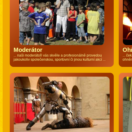
Moderátor
Oh
... naši moderátoři vás skvěle a profesionálně provedou
... če
jakoukoliv společenskou, sportovní či jinou kulturní akcí ...
ohněm