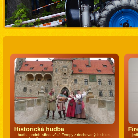
Historická hudba
Fir
... hudba období středověké Evropy z dochovaných sbírek,
... je